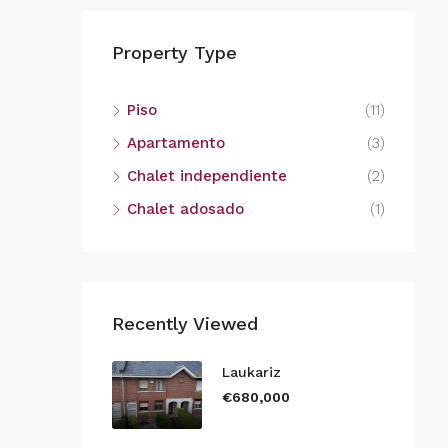
Property Type
Piso
(11)
Apartamento
(3)
Chalet independiente
(2)
Chalet adosado
(1)
Recently Viewed
Laukariz
€680,000