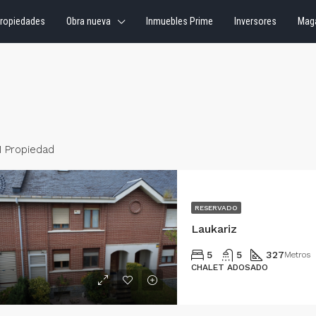
ropiedades
Obra nueva
Inmuebles Prime
Inversores
Mag
1 Propiedad
RESERVADO
Laukariz
5
5
327
Metros
CHALET ADOSADO