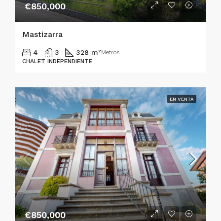
€850,000
Mastizarra
4
3
328 m²
Metros
CHALET INDEPENDIENTE
EN VENTA
€850,000