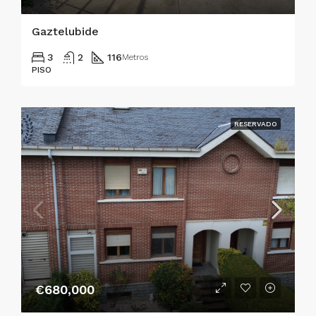
Gaztelubide
3
2
116
Metros
PISO
RESERVADO
€680,000