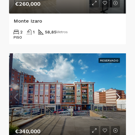
€260,000
Monte Izaro
2
1
58,85
Metros
PISO
RESERVADO
€340,000