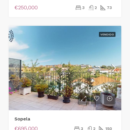
€250,000
3
2
73
VENDIDO
Sopela
€695,000
3
2
150