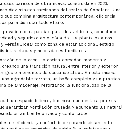
ta casa pareada de obra nueva, construida en 2023,
penas diez minutos caminando del centro de Sopelana. Una
ro que combina arquitectura contemporánea, eficiencia
os para disfrutar todo el año.
e privado con capacidad para dos vehículos, conectado
didad y seguridad en el día a día. La planta baja nos
y versátil, ideal como zona de estar adicional, estudio
istintas etapas y necesidades familiares.
 corazón de la casa. La cocina-comedor, moderna y
 creando una transición natural entre interior y exterior
on amigos o momentos de descanso al sol. En esta misma
a una agradable terraza, un baño completo y un práctico
na de almacenaje, reforzando la funcionalidad de la
cipal, un espacio íntimo y luminoso que destaca por sus
ue garantizan ventilación cruzada y abundante luz natural
reando un ambiente privado y confortable.
ales de eficiencia y confort, incorporando aislamiento
de ventilación mecánica de doble flujo, calefacción y