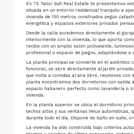
En TS Tailor Suit Real Estate te presentamos es
situada en un entorno residencial tranquilo a a
vivienda de 150 metros construidos según catast
energética y espacios exteriores privados pensad
Desde la calle accedemos directamente al garaj
interiormente con la vivienda, lo que aporta como
recibe con un amplio salón polivalente, luminoso 
profesional o espacio de juegos, adaptándose a d
La planta principal se convierte en el auténtico
funcional, se abre directamente al jardín privado,
que invita a comidas al aire libre, reuniones c
planta encontramos dos dormitorios con salida 
espacio habanero perfecto como lavandería o zo
vivienda.
En la planta superior se ubica el dormitorio prin
techos altos y sus ventanas Velux automáticas, q
durante todo el día. Dispone de baño en suite, c
La vivienda ha sido construida bajo criterios actu
térmico y acústico de última generación, sistema 