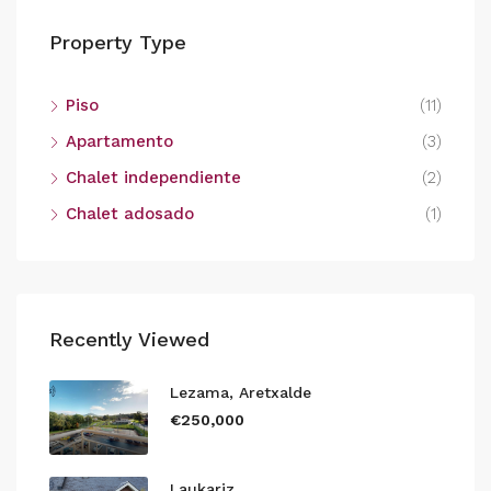
Property Type
Piso
(11)
Apartamento
(3)
Chalet independiente
(2)
Chalet adosado
(1)
Recently Viewed
Lezama, Aretxalde
€250,000
Laukariz