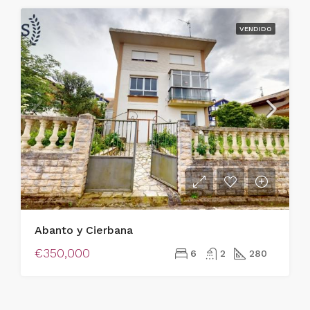
VENDIDO
Abanto y Cierbana
€350,000
6
2
280