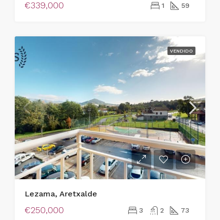
€339,000
1
59
VENDIDO
Lezama, Aretxalde
€250,000
3
2
73