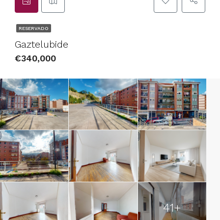
RESERVADO
Gaztelubide
€340,000
41+