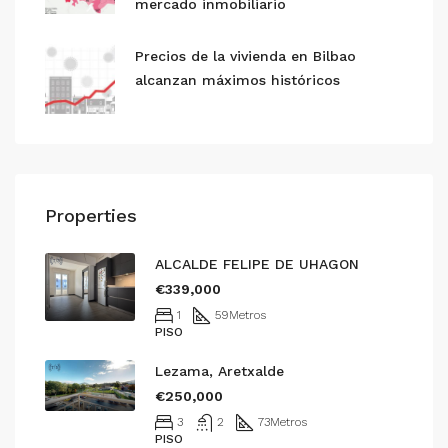
mercado inmobiliario
Precios de la vivienda en Bilbao
alcanzan máximos históricos
Properties
ALCALDE FELIPE DE UHAGON
€339,000
1
59
Metros
PISO
Lezama, Aretxalde
€250,000
3
2
73
Metros
PISO