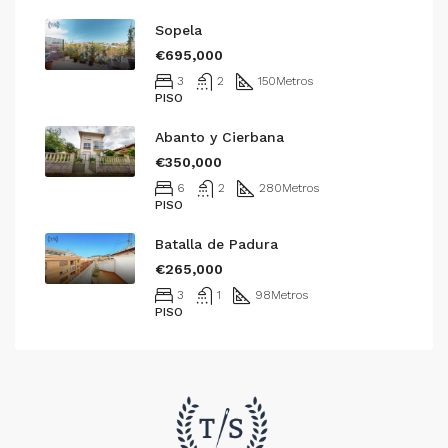
Sopela
€695,000
3
2
150
Metros
PISO
Abanto y Cierbana
€350,000
6
2
280
Metros
PISO
Batalla de Padura
€265,000
3
1
98
Metros
PISO